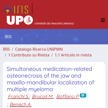
IRIS
IRIS
Catalogo Ricerca UNIPMN
1 Contributo su Rivista
1.1 Articolo in rivista
Simultaneous medication-related
osteonecrosis of the jaw and
maxillo-mandibular localization of
multiple myeloma
Franchi S.
;
Brucoli M.
;
Boffano P.
;
Benech A.