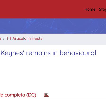
Home
Sfo
a
1.1 Articolo in rivista
Keynes' remains in behavioural
a completa (DC)