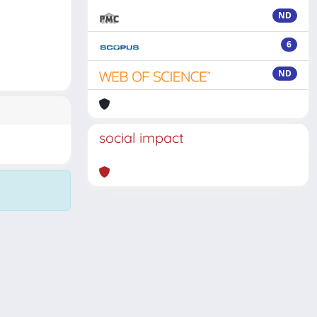
ND
6
ND
social impact