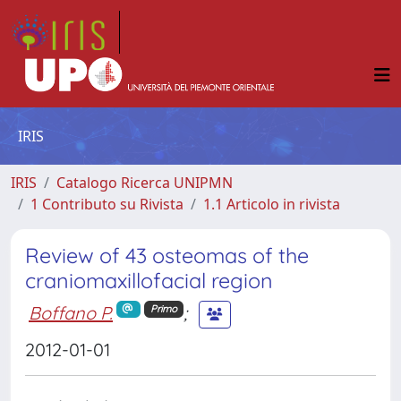
IRIS
IRIS
Catalogo Ricerca UNIPMN
1 Contributo su Rivista
1.1 Articolo in rivista
Review of 43 osteomas of the
craniomaxillofacial region
Boffano P.
;
Primo
2012-01-01