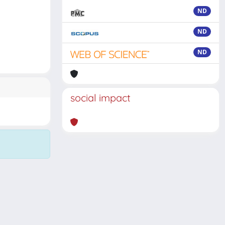
ND
ND
ND
social impact