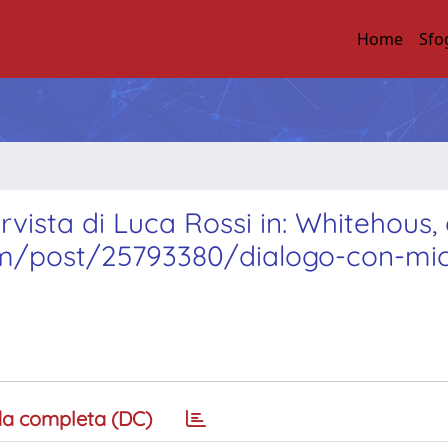
Home
Sfo
rvista di Luca Rossi in: Whitehous, 
om/post/25793380/dialogo-con-mic
a completa (DC)