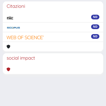
Citazioni
ND
ND
ND
social impact