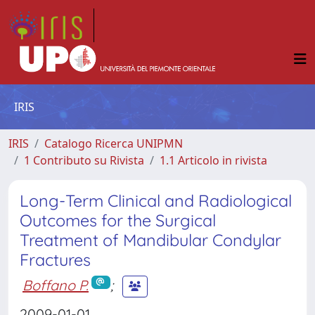
IRIS
IRIS
Catalogo Ricerca UNIPMN
1 Contributo su Rivista
1.1 Articolo in rivista
Long-Term Clinical and Radiological
Outcomes for the Surgical
Treatment of Mandibular Condylar
Fractures
Boffano P.
;
2009-01-01