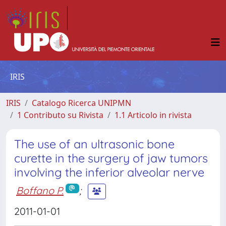
IRIS
IRIS
Catalogo Ricerca UNIPMN
1 Contributo su Rivista
1.1 Articolo in rivista
The use of an ultrasonic bone
curette in the surgery of jaw tumors
involving the inferior alveolar nerve
Boffano P.
;
2011-01-01