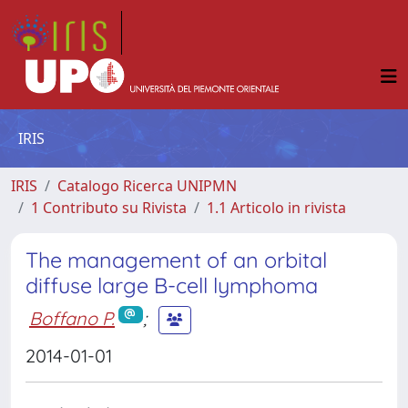
IRIS
IRIS
Catalogo Ricerca UNIPMN
1 Contributo su Rivista
1.1 Articolo in rivista
The management of an orbital
diffuse large B-cell lymphoma
Boffano P.
;
2014-01-01