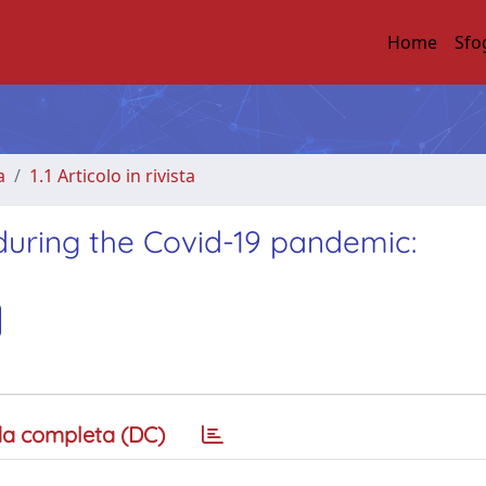
Home
Sfo
a
1.1 Articolo in rivista
during the Covid-19 pandemic:
a completa (DC)