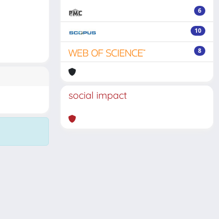
6
10
8
social impact