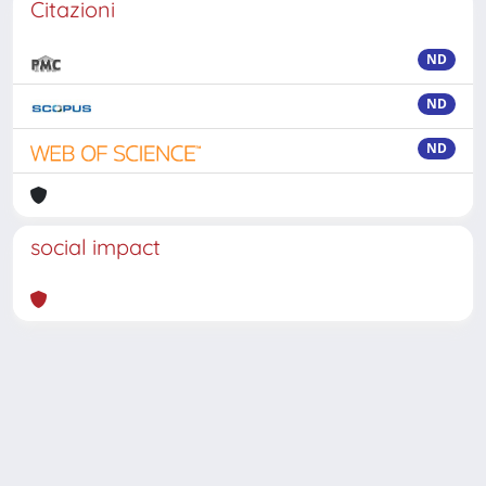
Citazioni
ND
ND
ND
social impact
Powered by
IRIS
-
about IRIS
-