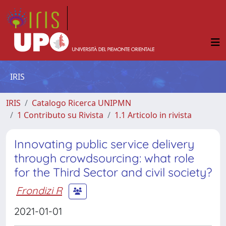
IRIS
IRIS
Catalogo Ricerca UNIPMN
1 Contributo su Rivista
1.1 Articolo in rivista
Innovating public service delivery
through crowdsourcing: what role
for the Third Sector and civil society?
Frondizi R
2021-01-01