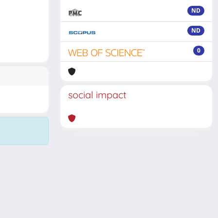
ND
ND
0
social impact