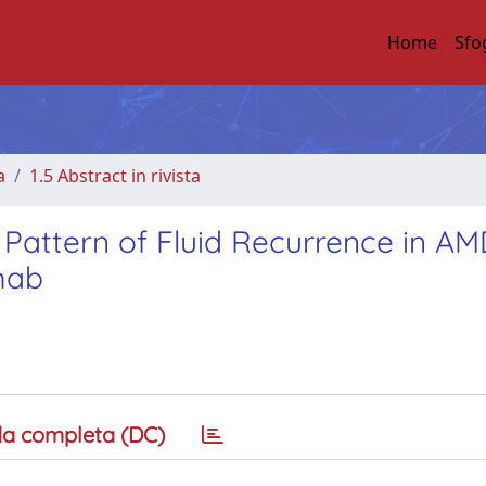
Home
Sfo
a
1.5 Abstract in rivista
attern of Fluid Recurrence in AM
mab
a completa (DC)