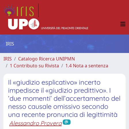
IRIS
IRIS
Catalogo Ricerca UNIPMN
1 Contributo su Rivista
1.4 Nota a sentenza
Il «giudizio esplicativo» incerto
impedisce il «giudizio predittivo». I
‘due momenti’ dell’accertamento del
nesso causale omissivo secondo
una recente pronuncia di legittimità
Alessandro Provera