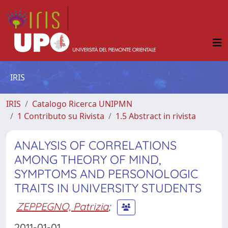
IRIS
IRIS
Catalogo Ricerca UNIPMN
1 Contributo su Rivista
1.5 Abstract in rivista
ANALYSIS OF CORRELATIONS
AMONG THEORY OF MIND,
SYMPTOMS AND PERSONOLOGIC
TRAITS IN UNIVERSITY STUDENTS
ZEPPEGNO, Patrizia
;
2011-01-01