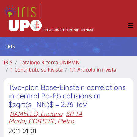
IRIS
IRIS
Catalogo Ricerca UNIPMN
1 Contributo su Rivista
1.1 Articolo in rivista
Two-pion Bose-Einstein correlations
in central Pb-Pb collisions at
$sqrt(s_NN)$ = 2.76 TeV
RAMELLO, Luciano
;
SITTA,
Mario
;
CORTESE, Pietro
2011-01-01