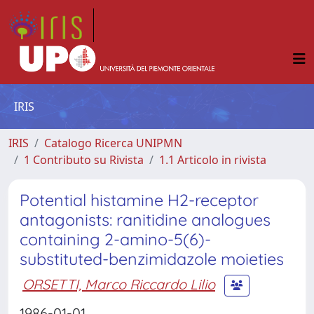
IRIS
IRIS
Catalogo Ricerca UNIPMN
1 Contributo su Rivista
1.1 Articolo in rivista
Potential histamine H2-receptor
antagonists: ranitidine analogues
containing 2-amino-5(6)-
substituted-benzimidazole moieties
ORSETTI, Marco Riccardo Lilio
1986-01-01