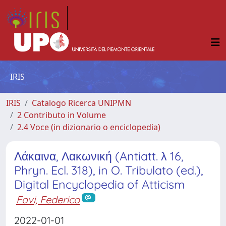
IRIS
IRIS
Catalogo Ricerca UNIPMN
2 Contributo in Volume
2.4 Voce (in dizionario o enciclopedia)
Λάκαινα, Λακωνική (Antiatt. λ 16,
Phryn. Ecl. 318), in O. Tribulato (ed.),
Digital Encyclopedia of Atticism
Favi, Federico
2022-01-01