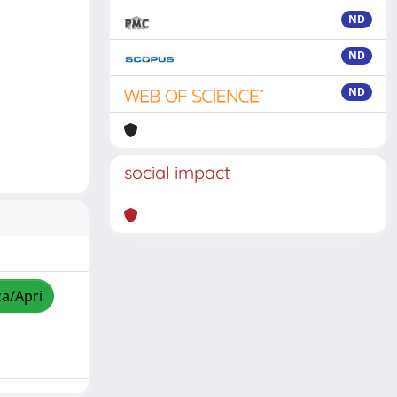
ND
ND
ND
social impact
za/Apri