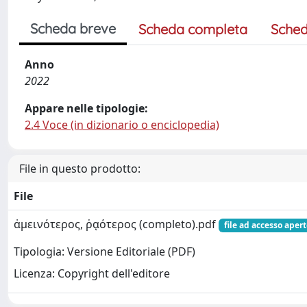
Scheda breve
Scheda completa
Sched
Anno
2022
Appare nelle tipologie:
2.4 Voce (in dizionario o enciclopedia)
File in questo prodotto:
File
ἀμεινότερος, ῥᾳότερος (completo).pdf
file ad accesso aper
Tipologia: Versione Editoriale (PDF)
Licenza: Copyright dell'editore