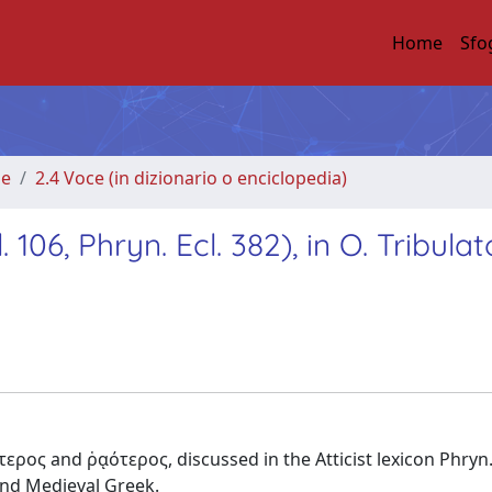
Home
Sfo
me
2.4 Voce (in dizionario o enciclopedia)
106, Phryn. Ecl. 382), in O. Tribulato
τερος and ῥᾳότερος, discussed in the Atticist lexicon Phryn. 
 and Medieval Greek.