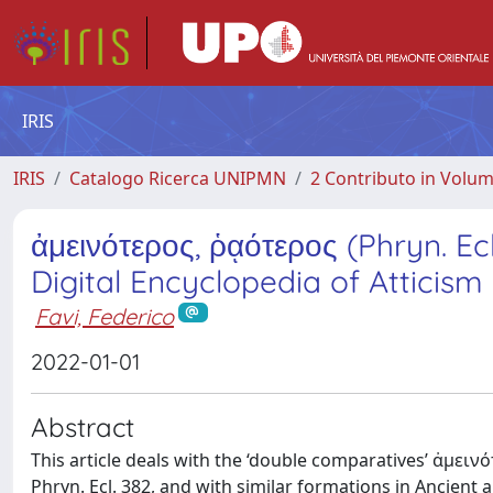
IRIS
IRIS
Catalogo Ricerca UNIPMN
2 Contributo in Volu
ἀμεινότερος, ῥᾳότερος (Phryn. Ecl. 
Digital Encyclopedia of Atticism
Favi, Federico
2022-01-01
Abstract
This article deals with the ‘double comparatives’ ἀμεινό
Phryn. Ecl. 382, and with similar formations in Ancient