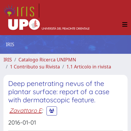
IRIS
IRIS
Catalogo Ricerca UNIPMN
1 Contributo su Rivista
1.1 Articolo in rivista
Deep penetrating nevus of the
plantar surface: report of a case
with dermatoscopic feature.
Zavattaro E
;
2016-01-01