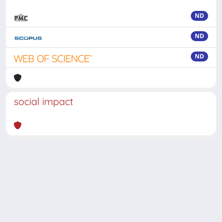
ND
ND
ND
social impact
Powered by
IRIS
-
about IRIS
-
Utilizzo dei cookie
-
Privacy
Copyright © 2026