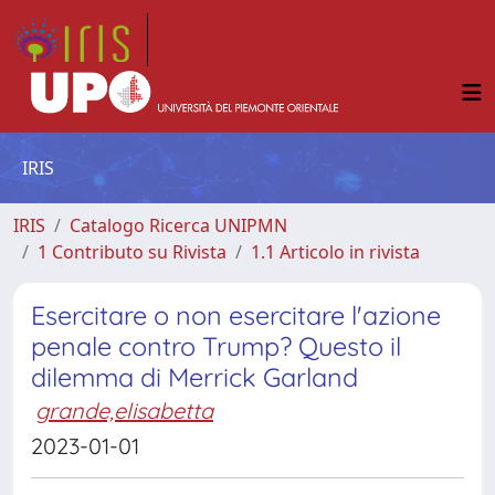
IRIS
IRIS
Catalogo Ricerca UNIPMN
1 Contributo su Rivista
1.1 Articolo in rivista
Esercitare o non esercitare l'azione
penale contro Trump? Questo il
dilemma di Merrick Garland
grande,elisabetta
2023-01-01