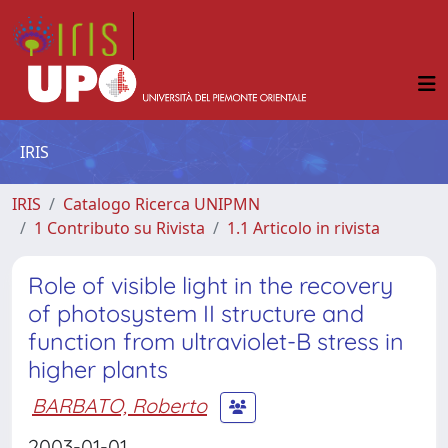
IRIS
IRIS
Catalogo Ricerca UNIPMN
1 Contributo su Rivista
1.1 Articolo in rivista
Role of visible light in the recovery
of photosystem II structure and
function from ultraviolet-B stress in
higher plants
BARBATO, Roberto
2003-01-01