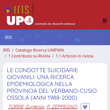
IRIS
IRIS
Catalogo Ricerca UNIPMN
1 Contributo su Rivista
1.1 Articolo in rivista
LE CONDOTTE SUICIDARIE
GIOVANILI: UNA RICERCA
EPIDEMIOLOGICA NELLA
PROVINCIA DEL VERBANO-CUSIO
OSSOLA (ANNI 1988-2000)
TORRE, Eugenio
;
P. ZEPPEGNO
;