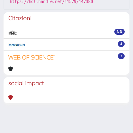
https://hdl.handle.net/11579/147380
Citazioni
ND
4
3
social impact