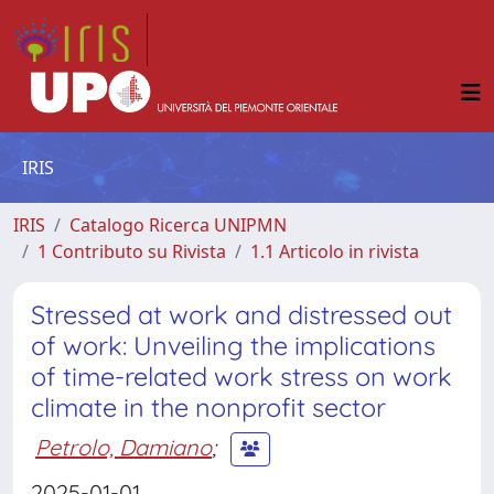
IRIS
IRIS
Catalogo Ricerca UNIPMN
1 Contributo su Rivista
1.1 Articolo in rivista
Stressed at work and distressed out
of work: Unveiling the implications
of time-related work stress on work
climate in the nonprofit sector
Petrolo, Damiano
;
2025-01-01