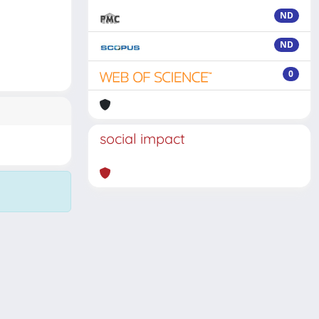
ND
ND
0
social impact