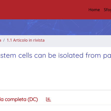
Home
Sfo
a
1.1 Articolo in rivista
stem cells can be isolated from pa
a completa (DC)