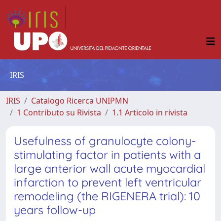
IRIS
IRIS
Catalogo Ricerca UNIPMN
1 Contributo su Rivista
1.1 Articolo in rivista
Usefulness of granulocyte colony-
stimulating factor in patients with a
large anterior wall acute myocardial
infarction to prevent left ventricular
remodeling (the RIGENERA trial): 10
years follow-up