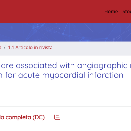
Home
Sfo
a
1.1 Articolo in rivista
 are associated with angiographic 
n for acute myocardial infarction
a completa (DC)