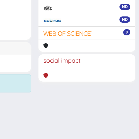
ND
ND
0
social impact