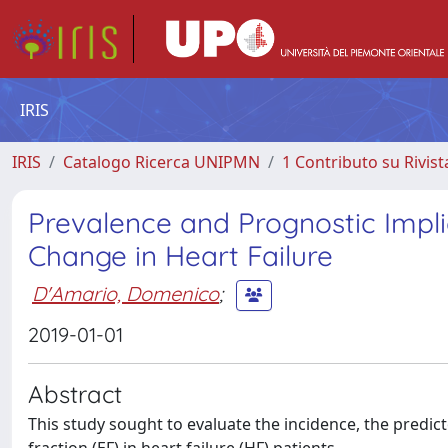
IRIS
IRIS
Catalogo Ricerca UNIPMN
1 Contributo su Rivist
Prevalence and Prognostic Implic
Change in Heart Failure
D'Amario, Domenico
;
2019-01-01
Abstract
This study sought to evaluate the incidence, the predic