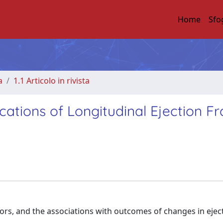
Home
Sfo
a
1.1 Articolo in rivista
ations of Longitudinal Ejection Fr
tors, and the associations with outcomes of changes in ejec