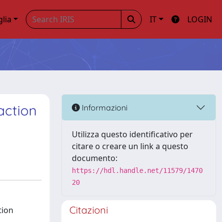
glia
IT
LOGIN
action
Informazioni
Utilizza questo identificativo per
citare o creare un link a questo
documento:
https://hdl.handle.net/11579/1470
20
Citazioni
tion