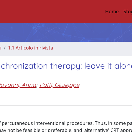
Home
Sfo
a
1.1 Articolo in rivista
chronization therapy: leave it alo
iovanni, Anna
;
Patti, Giuseppe
f percutaneous interventional procedures. Thus, in some pa
ay not be feasible or preferable, and 'alternative' CRT app