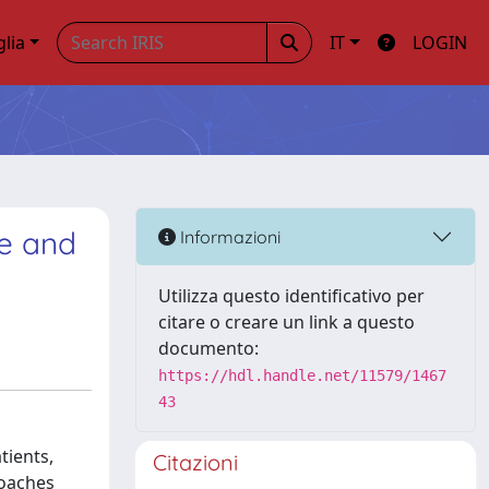
glia
IT
LOGIN
ne and
Informazioni
Utilizza questo identificativo per
citare o creare un link a questo
documento:
https://hdl.handle.net/11579/1467
43
tients,
Citazioni
roaches