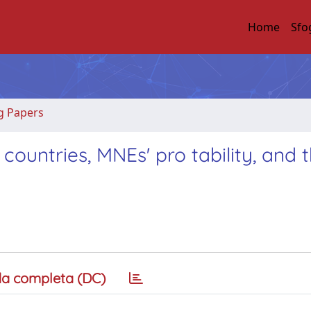
Home
Sfo
g Papers
countries, MNEs' pro tability, and 
a completa (DC)