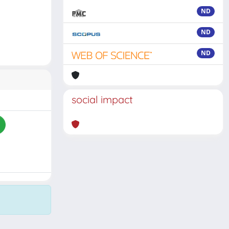
ND
ND
ND
social impact