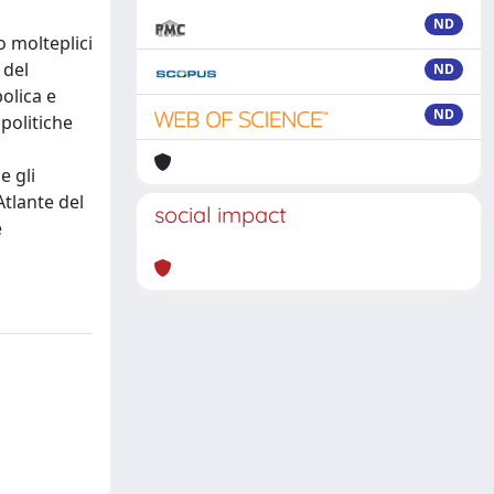
ND
o molteplici
 del
ND
olica e
ND
politiche
e gli
Atlante del
social impact
e