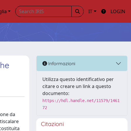
glia
IT
LOGIN
che
Informazioni
Utilizza questo identificativo per
citare o creare un link a questo
documento:
https://hdl.handle.net/11579/1461
72
ione da
tiscalare
Citazioni
costituita