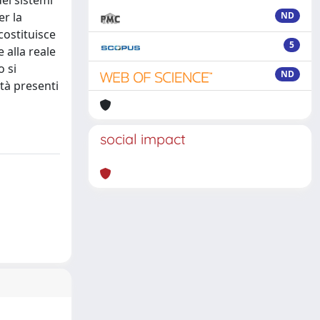
dei sistemi
er la
ND
costituisce
5
 alla reale
o si
ND
ltà presenti
social impact