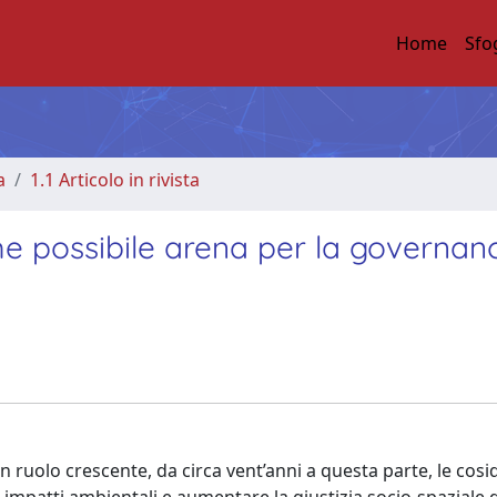
Home
Sfo
a
1.1 Articolo in rivista
me possibile arena per la governan
n ruolo crescente, da circa vent’anni a questa parte, le cosi