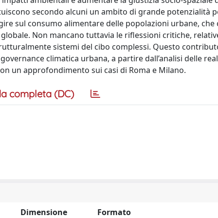
 impatti ambientali e aumentare la giustizia socio-spaziale 
tituiscono secondo alcuni un ambito di grande potenzialità p
 agire sul consumo alimentare delle popolazioni urbane, che 
globale. Non mancano tuttavia le riflessioni critiche, relative
strutturalmente sistemi del cibo complessi. Questo contribut
governance climatica urbana, a partire dall’analisi delle rea
 e con un approfondimento sui casi di Roma e Milano.
a completa (DC)
Dimensione
Formato