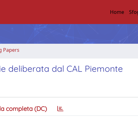
Home
Sfo
g Papers
ncie deliberata dal CAL Piemonte
a completa (DC)