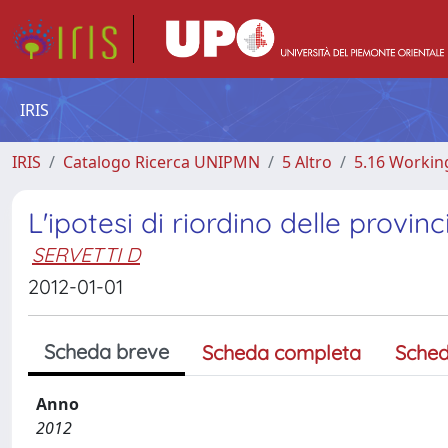
IRIS
IRIS
Catalogo Ricerca UNIPMN
5 Altro
5.16 Workin
L'ipotesi di riordino delle provi
SERVETTI D
2012-01-01
Scheda breve
Scheda completa
Sched
Anno
2012