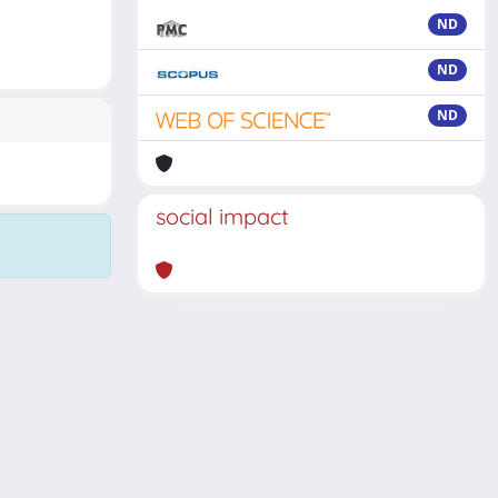
ND
ND
ND
social impact