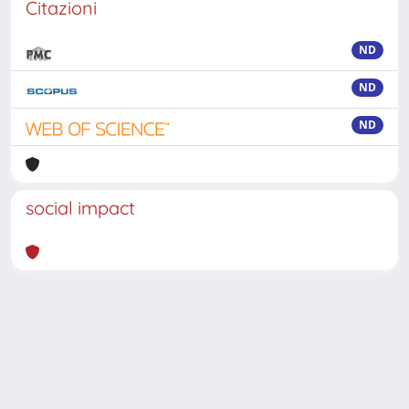
Citazioni
ND
ND
ND
social impact
Powered by
IRIS
-
about IRIS
-