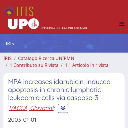
IRIS
IRIS
Catalogo Ricerca UNIPMN
1 Contributo su Rivista
1.1 Articolo in rivista
MPA increases idarubicin-induced
apoptosis in chronic lymphatic
leukaemia cells via caspase-3
VACCA, Giovanni
;
2003-01-01