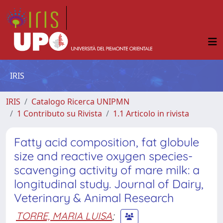
IRIS
IRIS
Catalogo Ricerca UNIPMN
1 Contributo su Rivista
1.1 Articolo in rivista
Fatty acid composition, fat globule
size and reactive oxygen species-
scavenging activity of mare milk: a
longitudinal study. Journal of Dairy,
Veterinary & Animal Research
TORRE, MARIA LUISA
;