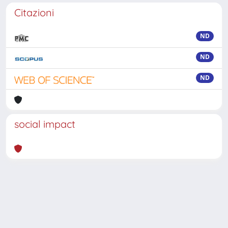
Citazioni
ND
ND
ND
social impact