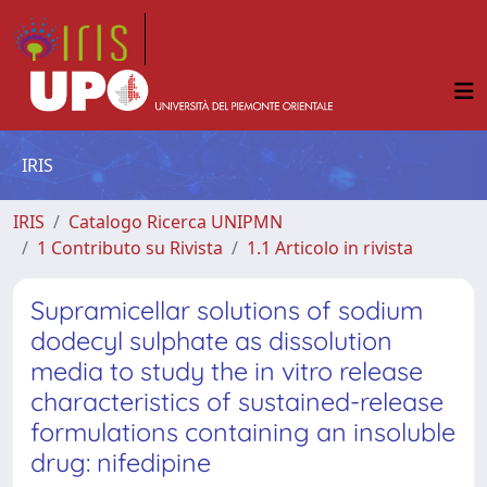
IRIS
IRIS
Catalogo Ricerca UNIPMN
1 Contributo su Rivista
1.1 Articolo in rivista
Supramicellar solutions of sodium
dodecyl sulphate as dissolution
media to study the in vitro release
characteristics of sustained-release
formulations containing an insoluble
drug: nifedipine