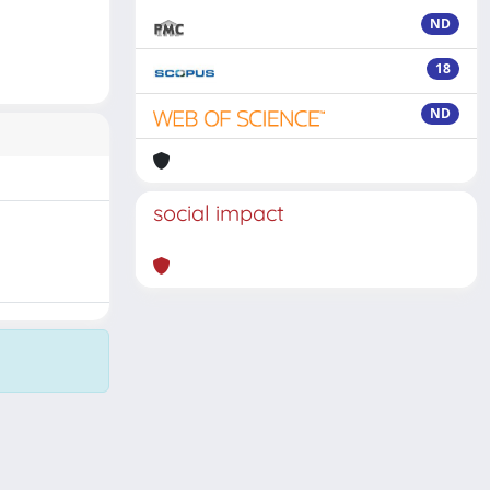
ND
18
ND
social impact