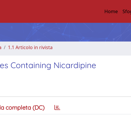
Home
Sfo
a
1.1 Articolo in rivista
es Containing Nicardipine
a completa (DC)