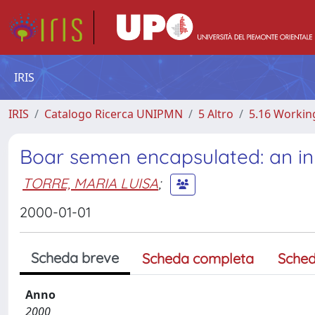
IRIS
IRIS
Catalogo Ricerca UNIPMN
5 Altro
5.16 Workin
Boar semen encapsulated: an in vi
TORRE, MARIA LUISA
;
2000-01-01
Scheda breve
Scheda completa
Sched
Anno
2000