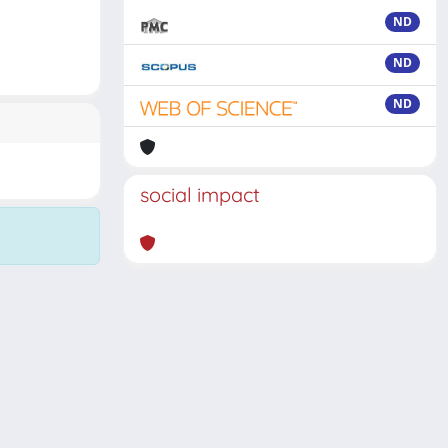
ND
ND
ND
social impact