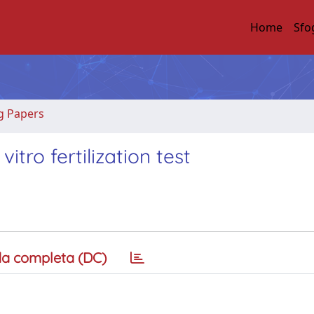
Home
Sfo
g Papers
tro fertilization test
a completa (DC)