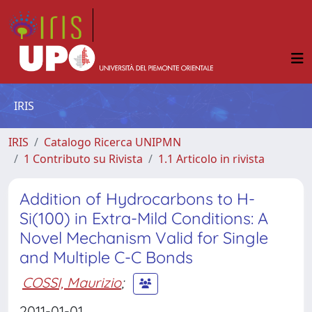
IRIS
IRIS
Catalogo Ricerca UNIPMN
1 Contributo su Rivista
1.1 Articolo in rivista
Addition of Hydrocarbons to H-
Si(100) in Extra-Mild Conditions: A
Novel Mechanism Valid for Single
and Multiple C-C Bonds
COSSI, Maurizio
;
2011-01-01