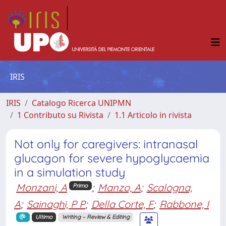
IRIS
IRIS
Catalogo Ricerca UNIPMN
1 Contributo su Rivista
1.1 Articolo in rivista
Not only for caregivers: intranasal
glucagon for severe hypoglycaemia
in a simulation study
Monzani, A
;
Manzo, A
;
Scalogna,
Primo
A
;
Sainaghi, P P
;
Della Corte, F
;
Rabbone, I
Ultimo
Writing – Review & Editing