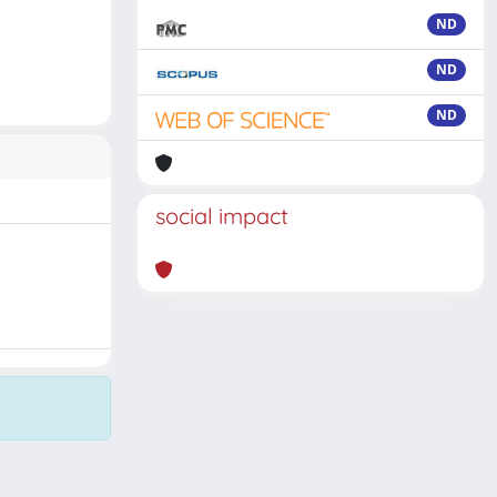
ND
ND
ND
social impact