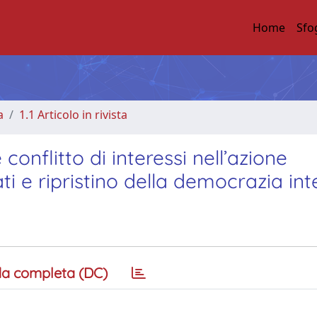
Home
Sfo
a
1.1 Articolo in rivista
 conflitto di interessi nell’azione
ati e ripristino della democrazia in
a completa (DC)