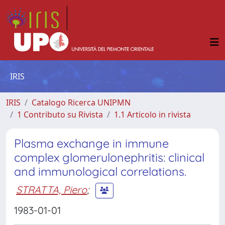
IRIS
IRIS
Catalogo Ricerca UNIPMN
1 Contributo su Rivista
1.1 Articolo in rivista
Plasma exchange in immune
complex glomerulonephritis: clinical
and immunological correlations.
STRATTA, Piero
;
1983-01-01