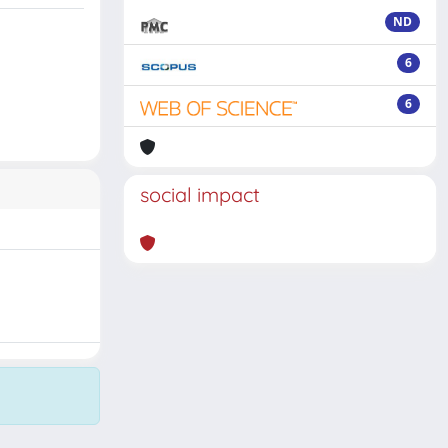
ND
6
6
social impact