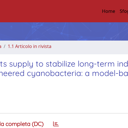
Home
Sfo
a
1.1 Articolo in rivista
ts supply to stabilize long-term ind
gineered cyanobacteria: a model-b
a completa (DC)