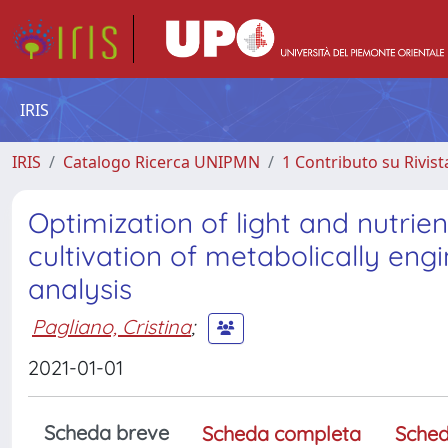
IRIS
IRIS
Catalogo Ricerca UNIPMN
1 Contributo su Rivist
Optimization of light and nutrien
cultivation of metabolically en
analysis
Pagliano, Cristina
;
2021-01-01
Scheda breve
Scheda completa
Sched