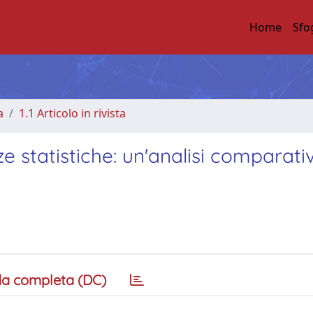
Home
Sfo
a
1.1 Articolo in rivista
e statistiche: un'analisi comparati
a completa (DC)