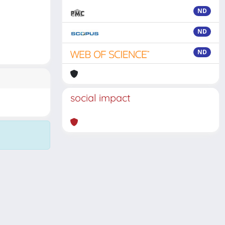
ND
ND
ND
social impact