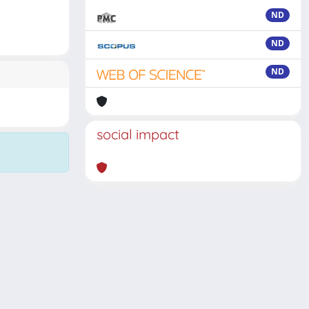
ND
ND
ND
social impact