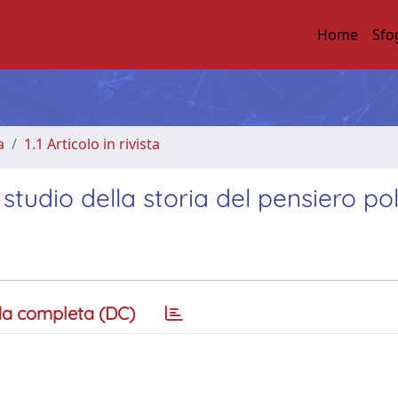
Home
Sfo
a
1.1 Articolo in rivista
tudio della storia del pensiero pol
a completa (DC)