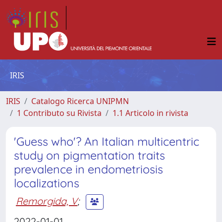
IRIS
IRIS
Catalogo Ricerca UNIPMN
1 Contributo su Rivista
1.1 Articolo in rivista
'Guess who'? An Italian multicentric
study on pigmentation traits
prevalence in endometriosis
localizations
Remorgida, V
;
2022-01-01