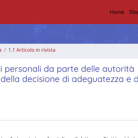
Home
Sfo
a
1.1 Articolo in rivista
ti personali da parte delle autorità
o della decisione di adeguatezza e d