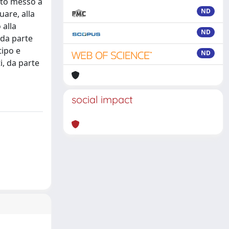
tato messo a
ND
uare, alla
 alla
ND
 da parte
tipo e
ND
i, da parte
social impact