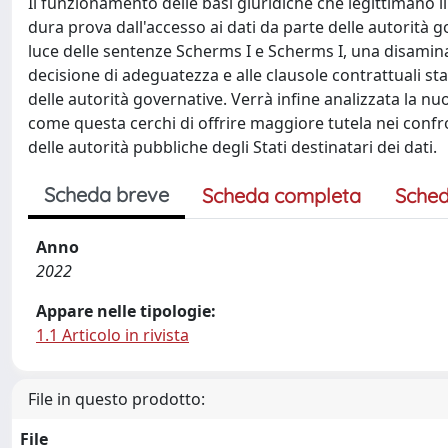
Il funzionamento delle basi giuridiche che legittimano il
dura prova dall'accesso ai dati da parte delle autorità go
luce delle sentenze Scherms I e Scherms I, una disamina 
decisione di adeguatezza e alle clausole contrattuali st
delle autorità governative. Verrà infine analizzata la n
come questa cerchi di offrire maggiore tutela nei confront
delle autorità pubbliche degli Stati destinatari dei dati.
Scheda breve
Scheda completa
Sched
Anno
2022
Appare nelle tipologie:
1.1 Articolo in rivista
File in questo prodotto:
File