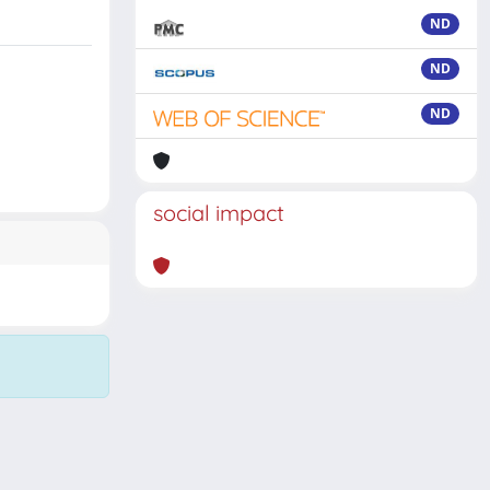
ND
ND
ND
social impact