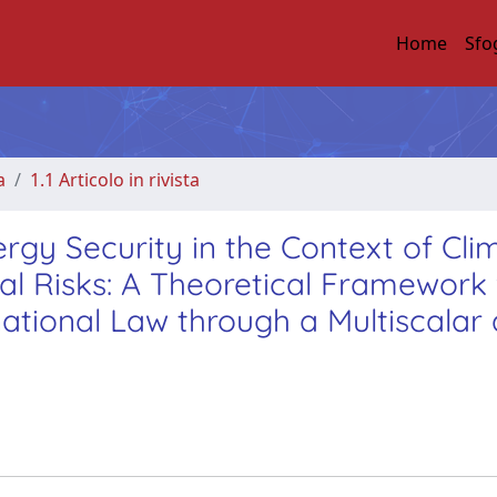
Home
Sfo
a
1.1 Articolo in rivista
rgy Security in the Context of Cli
l Risks: A Theoretical Framework 
ational Law through a Multiscalar