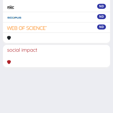
ND
ND
ND
social impact
Powered by
IRIS
-
about IRIS
-
Utilizzo dei cookie
-
Privacy
Copyright © 2026