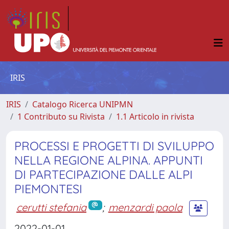
IRIS
IRIS
Catalogo Ricerca UNIPMN
1 Contributo su Rivista
1.1 Articolo in rivista
PROCESSI E PROGETTI DI SVILUPPO
NELLA REGIONE ALPINA. APPUNTI
DI PARTECIPAZIONE DALLE ALPI
PIEMONTESI
cerutti stefania
;
menzardi paola
2022-01-01