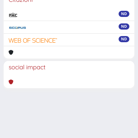
ND
ND
ND
social impact
Powered by
IRIS
-
about IRIS
-