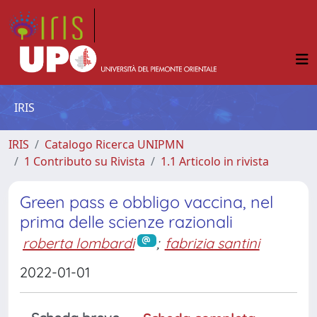
IRIS
IRIS
Catalogo Ricerca UNIPMN
1 Contributo su Rivista
1.1 Articolo in rivista
Green pass e obbligo vaccina, nel
prima delle scienze razionali
roberta lombardi
;
fabrizia santini
2022-01-01