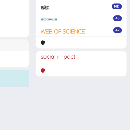
ND
43
42
social impact