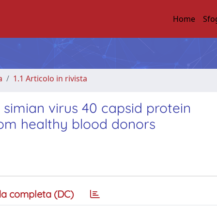
Home
Sfo
a
1.1 Articolo in rivista
 simian virus 40 capsid protein
om healthy blood donors
a completa (DC)