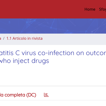
Home
Sfo
a
1.1 Articolo in rivista
titis C virus co-infection on outc
 who inject drugs
a completa (DC)