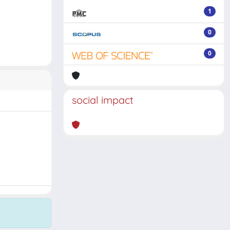
1
0
0
social impact